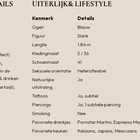
AILS
UITERLIJK& LIFESTYLE
Kenmerk
Details
Ogen
Blauw
Figuur
Slank
Lengte
1.84 m
Kledingmaat
S / 36
tect)
Schoenmaat
41
n,
in de
Seksuele oriëntatie
Heteroflexibel
 & drinken
Natuurlijke
Ja
rtaal),
uitstraling
Tattoos
Ja, subtiel
Piercings
Ja, 1 subtiele piercing
Smoking
Nee
Favoriete drankjes
Pornstar Martini, Espresso Mart
Favoriete keuken
Italiaans, Japans, Mexicaans