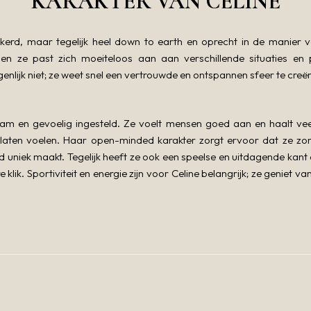
KARAKTER VAN CELINE
rzekerd, maar tegelijk heel down to earth en oprecht in de mani
 en ze past zich moeiteloos aan aan verschillende situaties en 
nlijk niet; ze weet snel een vertrouwde en ontspannen sfeer te creër
aam en gevoelig ingesteld. Ze voelt mensen goed aan en haalt ve
laten voelen. Haar open-minded karakter zorgt ervoor dat ze zond
nd uniek maakt. Tegelijk heeft ze ook een speelse en uitdagende kant
klik. Sportiviteit en energie zijn voor Celine belangrijk; ze geniet va