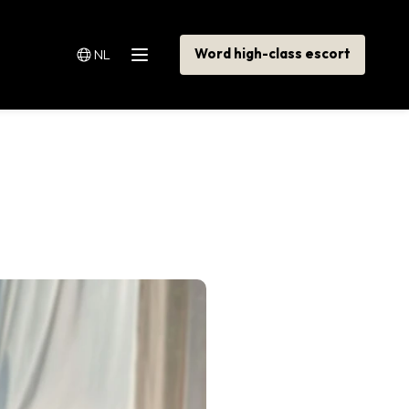
Word high-class escort
NL
Menu
Switch language