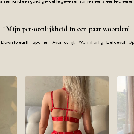
n om iemand een goed gevoel te geven en samen een sfeer te creëren w
“Mijn persoonlijkheid in een paar woorden”
Down to earth • Sportief • Avontuurlijk • Warmhartig • Liefdevol •