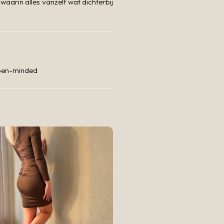
aarin alles vanzelf wat dichterbij
 Open-minded